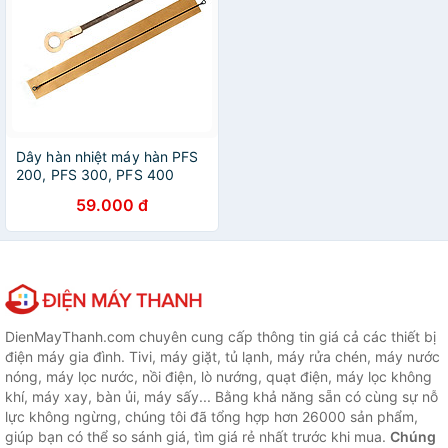
Dây hàn nhiệt máy hàn PFS
200, PFS 300, PFS 400
dùng cho máy hàn miệng túi
59.000 đ
- Dây hàn nhiệt máy hàn
20cm (2mm), 30cm (2mm),
và 40cm (2mm) - Hàng
chính hãng
DienMayThanh.com chuyên cung cấp thông tin giá cả các thiết bị
điện máy gia đình. Tivi, máy giặt, tủ lạnh, máy rửa chén, máy nước
nóng, máy lọc nước, nồi điện, lò nướng, quạt điện, máy lọc không
khí, máy xay, bàn ủi, máy sấy... Bằng khả năng sẵn có cùng sự nỗ
lực không ngừng, chúng tôi đã tổng hợp hơn 26000 sản phẩm,
giúp bạn có thể so sánh giá, tìm giá rẻ nhất trước khi mua.
Chúng