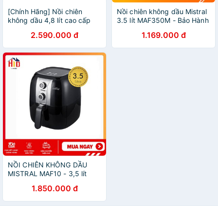
[Chính Hãng] Nồi chiên
Nồi chiên không dầu Mistral
không dầu 4,8 lít cao cấp
3.5 lít MAF350M - Bảo Hành
Mistral MAF480D, Made in
Chính Hãng 12 Tháng
2.590.000 đ
1.169.000 đ
Malaysia lỗi 1 đổi 1, bảo hành
12 tháng
NỒI CHIÊN KHÔNG DẦU
MISTRAL MAF10 - 3,5 lít
1.850.000 đ