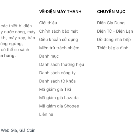
VỀ ĐIỆN MÁY THANH
CHUYÊN MỤC
Giới thiệu
Điện Gia Dụng
ác thiết bị điện
Chính sách bảo mật
Điện Tử - Điện Lạ
máy nước nóng, máy
 khí, máy xay, bàn
Điều khoản sử dụng
Đồ dùng nhà bếp
không ngừng,
Miễn trừ trách nhiệm
Thiết bị gia đình
 có thể so sánh
án hàng.
Danh mục
Danh sách thương hiệu
Danh sách công ty
Danh sách từ khóa
Mã giảm giá Tiki
Mã giảm giá Lazada
Mã giảm giá Shopee
Liên hệ
,
Web Giá
,
Giá Coin