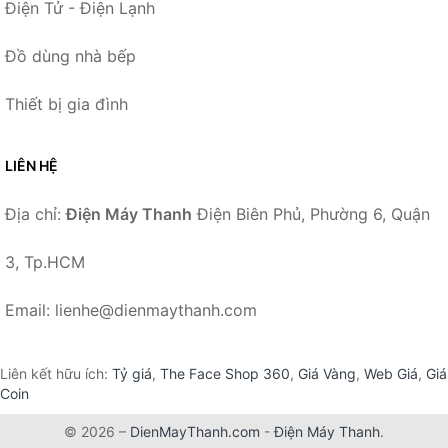
Điện Tử - Điện Lạnh
Đồ dùng nhà bếp
Thiết bị gia đình
LIÊN HỆ
Địa chỉ:
Điện Máy Thanh
Điện Biên Phủ, Phường 6, Quận
3, Tp.HCM
Email: lienhe@dienmaythanh.com
Liên kết hữu ích:
Tỷ giá
,
The Face Shop 360
,
Giá Vàng
,
Web Giá
,
Giá
Coin
© 2026 –
DienMayThanh.com
-
Điện Máy Thanh
.