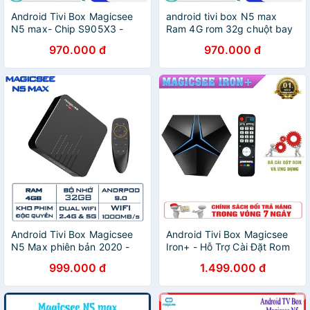
Android Tivi Box Magicsee
android tivi box N5 max
N5 max- Chip S905X3 -
Ram 4G rom 32g chuột bay
Ram 4GB - Bộ nhớ 32GB -
tìm kiếm giọng nói - n5 max
970.000 đ
970.000 đ
Phiên Bản New 2021
4g
Android Tivi Box Magicsee
Android Tivi Box Magicsee
N5 Max phiên bản 2020 -
Iron+ - Hỗ Trợ Cài Đặt Rom
Ram 4GB, Rom 32Gb,
ATV - Biến Tivi Nhà Bạn
999.000 đ
1.499.000 đ
Android 9.0 ( Có
Thành Smart tivi