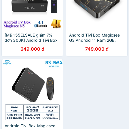
[Mã 155ELSALE giảm 7%
Android Tivi Box Magicsee
đơn 300K] Android Tivi Box
G3 Android 11 Ram 2GB,
Magicsee N5 Android 9.0
Rom 16GB, Amlogic S905W2
649.000 đ
749.000 đ
Chip S905X Ram 2GB Rom
16GB Xem phim
Android Tivi Box Magicsee