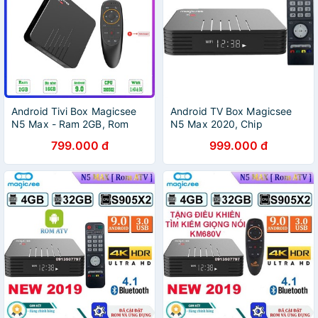
Android Tivi Box Magicsee
Android TV Box Magicsee
N5 Max - Ram 2GB, Rom
N5 Max 2020, Chip
16GB, Android 9.0 ( Có Bản
S905X3, RAM 4GB, Bộ nhớ
799.000 đ
999.000 đ
Rom ATV) - Bảo Hành 2 Năm
32GB, Hỗ trợ giọng nói