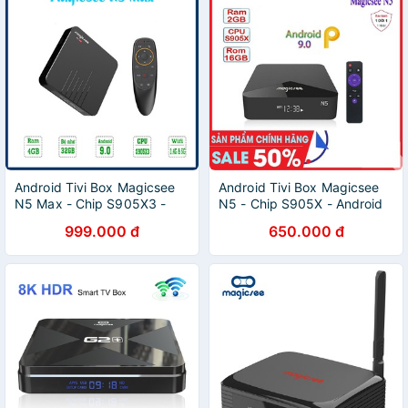
Android Tivi Box Magicsee
Android Tivi Box Magicsee
N5 Max - Chip S905X3 -
N5 - Chip S905X - Android
Ram 4GB - Bộ nhớ 32GB -
9 - Ram 2GB Rom 16GB -
999.000 đ
650.000 đ
Phiên Bản New 2020 - Bảo
Xem Truyền Hình FREE
Hành 12 Tháng