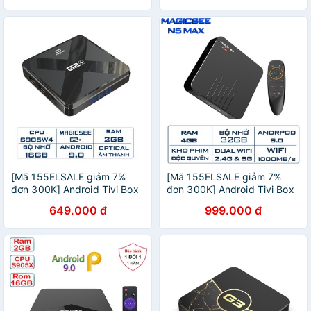
Wifi New 20
5Ghz
[Mã 155ELSALE giảm 7%
[Mã 155ELSALE giảm 7%
đơn 300K] Android Tivi Box
đơn 300K] Android Tivi Box
Magicsee G2+ Android 9.0
Magicsee N5 Max Chip
649.000 đ
999.000 đ
Ram 2GB, Rom 16GB,
S905X3 Ram 4GB Bộ nhớ
Amlogic S905W4
32GB Phiên Bản New