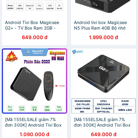
Android Tivi Box Magicsee
Android tivi box Magicsee
G2+ - TV Box Ram 2GB -
N5 Plus Ram 4GB Bộ nhớ
Rom 16G Android 9, Chip
64GB Android 9.0
649.000 đ
1.999.000 đ
Amlogic S905W4 - Bảo hành
1 năm
[Mã 155ELSALE giảm 7%
[Mã 155ELSALE giảm 7%
đơn 300K] Android Tivi Box
đơn 300K] Android Tivi Box
Magicsee N5 Max Ram 4GB,
Magicsee G2 Plus Android
1.090.000 đ
649.000 đ
Rom 32GB, Android 9.0 Dual
9.0 Ram 2GB Rom 16Gb Wifi