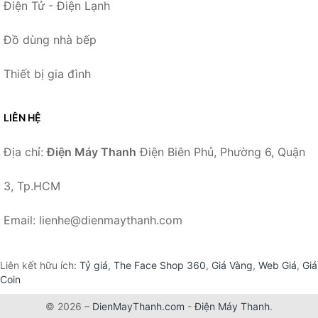
Điện Tử - Điện Lạnh
Đồ dùng nhà bếp
Thiết bị gia đình
LIÊN HỆ
Địa chỉ:
Điện Máy Thanh
Điện Biên Phủ, Phường 6, Quận
3, Tp.HCM
Email: lienhe@dienmaythanh.com
Liên kết hữu ích:
Tỷ giá
,
The Face Shop 360
,
Giá Vàng
,
Web Giá
,
Giá
Coin
© 2026 –
DienMayThanh.com
-
Điện Máy Thanh
.