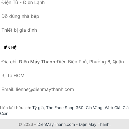
Điện Tử - Điện Lạnh
Đồ dùng nhà bếp
Thiết bị gia đình
LIÊN HỆ
Địa chỉ:
Điện Máy Thanh
Điện Biên Phủ, Phường 6, Quận
3, Tp.HCM
Email: lienhe@dienmaythanh.com
Liên kết hữu ích:
Tỷ giá
,
The Face Shop 360
,
Giá Vàng
,
Web Giá
,
Giá
Coin
© 2026 –
DienMayThanh.com
-
Điện Máy Thanh
.