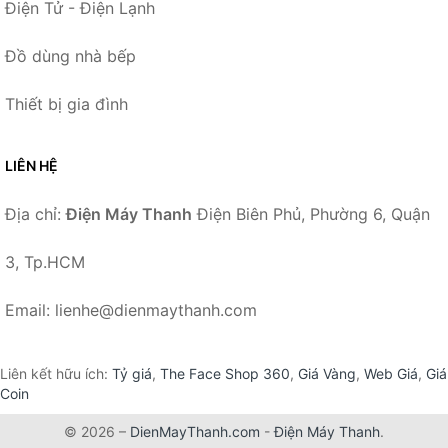
Điện Tử - Điện Lạnh
Đồ dùng nhà bếp
Thiết bị gia đình
LIÊN HỆ
Địa chỉ:
Điện Máy Thanh
Điện Biên Phủ, Phường 6, Quận
3, Tp.HCM
Email: lienhe@dienmaythanh.com
Liên kết hữu ích:
Tỷ giá
,
The Face Shop 360
,
Giá Vàng
,
Web Giá
,
Giá
Coin
© 2026 –
DienMayThanh.com
-
Điện Máy Thanh
.