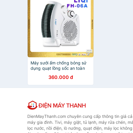
Máy sưởi ấm chống bỏng sử
dụng quạt lồng sốc an toàn
cho bé công suất 2000W phù
360.000 đ
hợp phòng rộng 10-20m2
Model LIQI FH-06A
DienMayThanh.com chuyên cung cấp thông tin giá cả c
máy gia đình. Tivi, máy giặt, tủ lạnh, máy rửa chén, 
lọc nước, nồi điện, lò nướng, quạt điện, máy lọc không