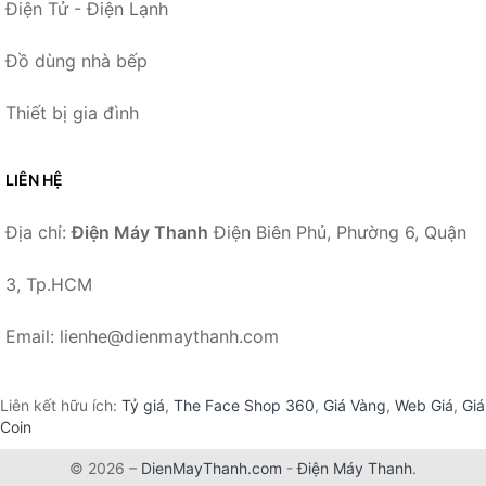
Điện Tử - Điện Lạnh
Đồ dùng nhà bếp
Thiết bị gia đình
LIÊN HỆ
Địa chỉ:
Điện Máy Thanh
Điện Biên Phủ, Phường 6, Quận
3, Tp.HCM
Email: lienhe@dienmaythanh.com
Liên kết hữu ích:
Tỷ giá
,
The Face Shop 360
,
Giá Vàng
,
Web Giá
,
Giá
Coin
© 2026 –
DienMayThanh.com
-
Điện Máy Thanh
.