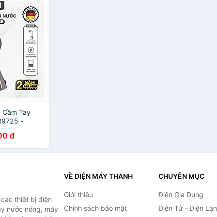
c Cầm Tay
9725 -
ẩn 99.9% -
00 đ
g Bảo Hành 2
VỀ ĐIỆN MÁY THANH
CHUYÊN MỤC
Giới thiệu
Điện Gia Dụng
ác thiết bị điện
Chính sách bảo mật
Điện Tử - Điện Lạ
máy nước nóng, máy