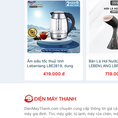
Ấm siêu tốc thuỷ tinh
Bàn Là Hơi Nướ
Lebenlang LBE2819, dung
LEBENLANG LBR
tích 1800ml, bảo hành 2 năm
2300W, Diệt Khu
419.000 đ
719.0
- hàng chính hãng
Hàng Chính Hãn
Năm
DienMayThanh.com chuyên cung cấp thông tin giá cả c
máy gia đình. Tivi, máy giặt, tủ lạnh, máy rửa chén, 