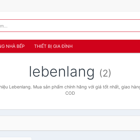
NG NHÀ BẾP
THIẾT BỊ GIA ĐÌNH
lebenlang
(2)
iệu Lebenlang. Mua sản phẩm chính hãng với giá tốt nhất, giao hàng
COD