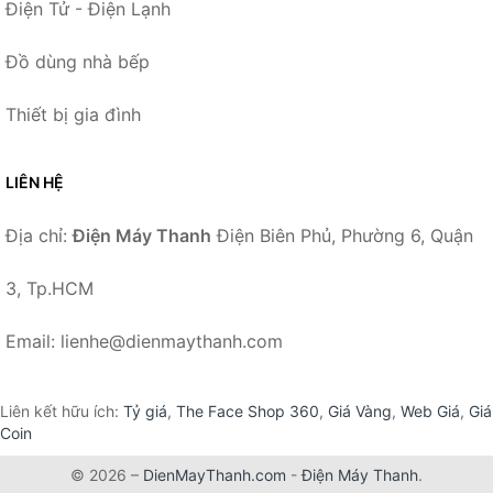
Điện Tử - Điện Lạnh
Đồ dùng nhà bếp
Thiết bị gia đình
LIÊN HỆ
Địa chỉ:
Điện Máy Thanh
Điện Biên Phủ, Phường 6, Quận
3, Tp.HCM
Email: lienhe@dienmaythanh.com
Liên kết hữu ích:
Tỷ giá
,
The Face Shop 360
,
Giá Vàng
,
Web Giá
,
Giá
Coin
© 2026 –
DienMayThanh.com
-
Điện Máy Thanh
.