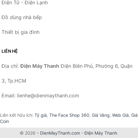
Điện Tử - Điện Lạnh
Đồ dùng nhà bếp
Thiết bị gia đình
LIÊN HỆ
Địa chỉ:
Điện Máy Thanh
Điện Biên Phủ, Phường 6, Quận
3, Tp.HCM
Email: lienhe@dienmaythanh.com
Liên kết hữu ích:
Tỷ giá
,
The Face Shop 360
,
Giá Vàng
,
Web Giá
,
Giá
Coin
© 2026 –
DienMayThanh.com
-
Điện Máy Thanh
.