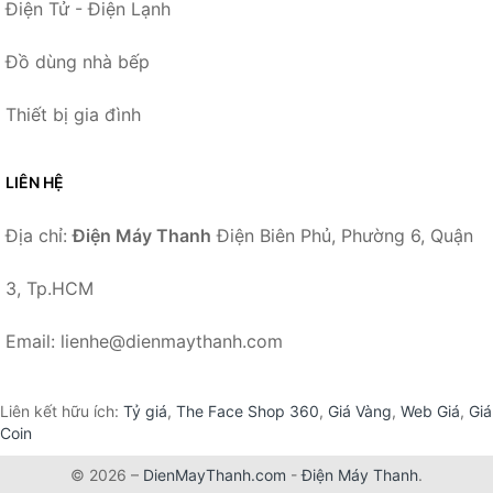
Điện Tử - Điện Lạnh
Đồ dùng nhà bếp
Thiết bị gia đình
LIÊN HỆ
Địa chỉ:
Điện Máy Thanh
Điện Biên Phủ, Phường 6, Quận
3, Tp.HCM
Email: lienhe@dienmaythanh.com
Liên kết hữu ích:
Tỷ giá
,
The Face Shop 360
,
Giá Vàng
,
Web Giá
,
Giá
Coin
© 2026 –
DienMayThanh.com
-
Điện Máy Thanh
.