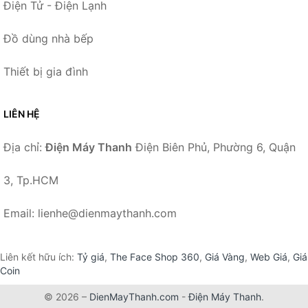
Điện Tử - Điện Lạnh
Đồ dùng nhà bếp
Thiết bị gia đình
LIÊN HỆ
Địa chỉ:
Điện Máy Thanh
Điện Biên Phủ, Phường 6, Quận
3, Tp.HCM
Email: lienhe@dienmaythanh.com
Liên kết hữu ích:
Tỷ giá
,
The Face Shop 360
,
Giá Vàng
,
Web Giá
,
Giá
Coin
© 2026 –
DienMayThanh.com
-
Điện Máy Thanh
.