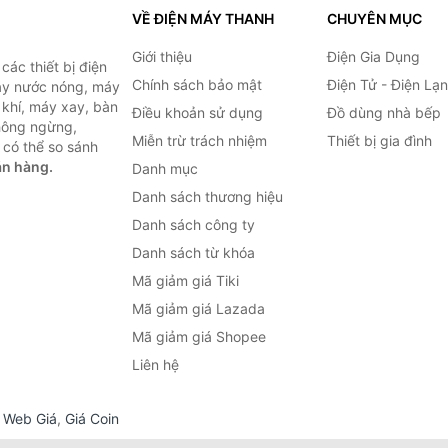
VỀ ĐIỆN MÁY THANH
CHUYÊN MỤC
Giới thiệu
Điện Gia Dụng
ác thiết bị điện
Chính sách bảo mật
Điện Tử - Điện Lạ
máy nước nóng, máy
 khí, máy xay, bàn
Điều khoản sử dụng
Đồ dùng nhà bếp
không ngừng,
Miễn trừ trách nhiệm
Thiết bị gia đình
 có thể so sánh
án hàng.
Danh mục
Danh sách thương hiệu
Danh sách công ty
Danh sách từ khóa
Mã giảm giá Tiki
Mã giảm giá Lazada
Mã giảm giá Shopee
Liên hệ
,
Web Giá
,
Giá Coin