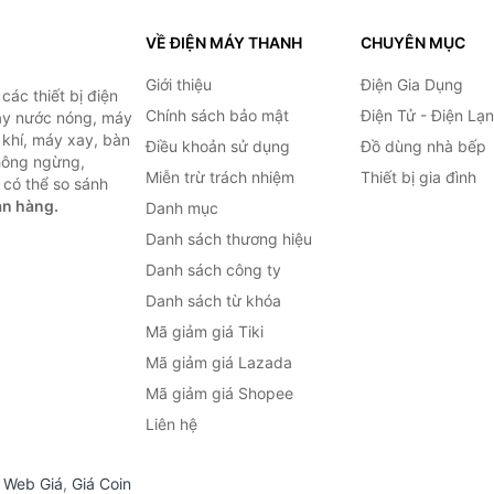
VỀ ĐIỆN MÁY THANH
CHUYÊN MỤC
Giới thiệu
Điện Gia Dụng
ác thiết bị điện
Chính sách bảo mật
Điện Tử - Điện Lạ
máy nước nóng, máy
 khí, máy xay, bàn
Điều khoản sử dụng
Đồ dùng nhà bếp
không ngừng,
Miễn trừ trách nhiệm
Thiết bị gia đình
 có thể so sánh
án hàng.
Danh mục
Danh sách thương hiệu
Danh sách công ty
Danh sách từ khóa
Mã giảm giá Tiki
Mã giảm giá Lazada
Mã giảm giá Shopee
Liên hệ
,
Web Giá
,
Giá Coin