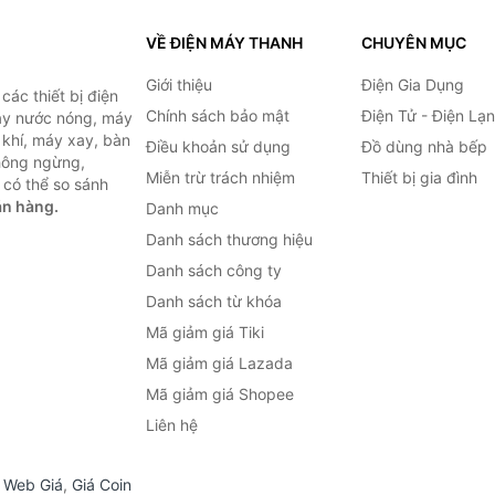
VỀ ĐIỆN MÁY THANH
CHUYÊN MỤC
Giới thiệu
Điện Gia Dụng
ác thiết bị điện
Chính sách bảo mật
Điện Tử - Điện Lạ
máy nước nóng, máy
 khí, máy xay, bàn
Điều khoản sử dụng
Đồ dùng nhà bếp
không ngừng,
Miễn trừ trách nhiệm
Thiết bị gia đình
 có thể so sánh
án hàng.
Danh mục
Danh sách thương hiệu
Danh sách công ty
Danh sách từ khóa
Mã giảm giá Tiki
Mã giảm giá Lazada
Mã giảm giá Shopee
Liên hệ
,
Web Giá
,
Giá Coin