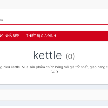
NG NHÀ BẾP
THIẾT BỊ GIA ĐÌNH
kettle
(0)
 hiệu Kettle. Mua sản phẩm chính hãng với giá tốt nhất, giao hàng t
COD