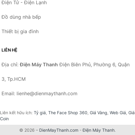
Điện Tử - Điện Lạnh
Đồ dùng nhà bếp
Thiết bị gia đình
LIÊN HỆ
Địa chỉ:
Điện Máy Thanh
Điện Biên Phủ, Phường 6, Quận
3, Tp.HCM
Email: lienhe@dienmaythanh.com
Liên kết hữu ích:
Tỷ giá
,
The Face Shop 360
,
Giá Vàng
,
Web Giá
,
Giá
Coin
© 2026 –
DienMayThanh.com
-
Điện Máy Thanh
.