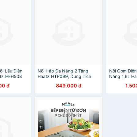
i Lẩu Điện
Nồi Hấp Đa Năng 2 Tầng
Nồi Cơm Điệ
atz HEH508
Haatz HTP099, Dung Tích
Năng 1,6L H
n, Lòng Gốm
10L, 8 Chức Năng, 1000W -
Lòng Nồi ino
00 đ
849.000 đ
1.50
 Rời - Hàng
Hàng Chính Hãng
Khiển Oled -
Hãng