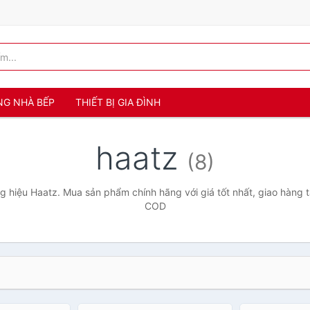
NG NHÀ BẾP
THIẾT BỊ GIA ĐÌNH
haatz
(8)
 hiệu Haatz. Mua sản phẩm chính hãng với giá tốt nhất, giao hàng t
COD