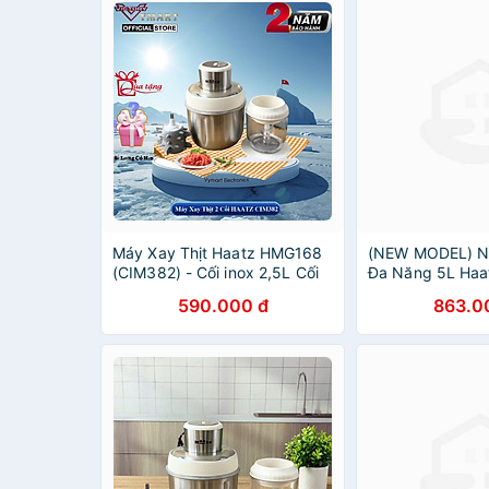
Máy Xay Thịt Haatz HMG168
(NEW MODEL) Nồ
(CIM382) - Cối inox 2,5L Cối
Đa Năng 5L Ha
Thủy Tinh 0,6L - 500W Kèm
Nấu Lẩu Xào Rá
590.000 đ
863.0
Phụ Kiện Đánh Ruốc - Hàng
Chống Dính Tháo
Chính Hãng Bảo Hành 2 Năm
Chính Hãng