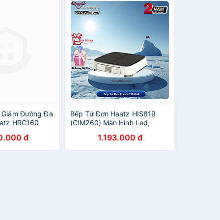
n Giảm Đường Đa
Bếp Từ Đơn Haatz HIS819
aatz HRC160
(CIM260) Màn Hình Led,
x316 Bảng Điều
2100W Mặt Kính Ceramic, 9
0.000 đ
1.193.000 đ
 Hàng Chính
Mức Nhiệt, Hẹn Giờ - Hàng
Chính Hãng