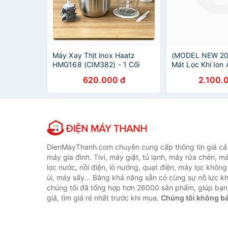
Máy Xay Thịt inox Haatz
(MODEL NEW 20
HMG168 (CIM382) - 1 Cối
Mát Lọc Khí Ion
inox 2,5L - 1 Cối Thủy Tinh
HydroIon Breeze
620.000 đ
2.100.
0,6L - 500W Kèm Phụ Kiện
HBC350 Quạt T
Đánh Ruốc - Hàng Chính
Điều Khiển Từ X
Hãng Bảo Hành 2 Năm
Chính Hãng
DienMayThanh.com chuyên cung cấp thông tin giá cả c
máy gia đình. Tivi, máy giặt, tủ lạnh, máy rửa chén, 
lọc nước, nồi điện, lò nướng, quạt điện, máy lọc không
ủi, máy sấy... Bằng khả năng sẵn có cùng sự nỗ lực 
chúng tôi đã tổng hợp hơn 26000 sản phẩm, giúp bạn
giá, tìm giá rẻ nhất trước khi mua.
Chúng tôi không b