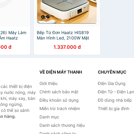
26) Máy Làm
Bếp Từ Đơn Haatz HIS819
 Âm Haatz
Màn Hình Led, 2100W Mặt
 Cooler
Kính Ceramic, 9 Mức Nhiệt,
000 đ
1.337.000 đ
háp Haatz
Hẹn Giờ - Hàng Chính Hãng
a - Hàng
VỀ ĐIỆN MÁY THANH
CHUYÊN MỤC
Giới thiệu
Điện Gia Dụng
ác thiết bị điện
Chính sách bảo mật
Điện Tử - Điện Lạ
máy nước nóng, máy
 khí, máy xay, bàn
Điều khoản sử dụng
Đồ dùng nhà bếp
không ngừng,
Miễn trừ trách nhiệm
Thiết bị gia đình
 có thể so sánh
án hàng.
Danh mục
Danh sách thương hiệu
Danh sách công ty