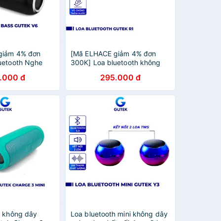
giảm 4% đơn
[Mã ELHACE giảm 4% đơn
uetooth Nghe
300K] Loa bluetooth không
ss Không Dây
dây siêu bass công suất lớn
.000 đ
295.000 đ
n Có Giá Đỡ Điện
kiêm đồng hồ để bàn Gutek
V6
R1
h không dây
Loa bluetooth mini không dây