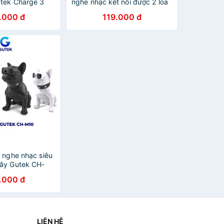
tek Charge 3
nghe nhạc kết nối được 2 loa
 dùng usb thẻ
Gutek Y3 âm thanh hay vỏ
.000 đ
119.000 đ
 chất lượng giá
kim loại nhiều màu
 nghe nhạc siêu
ây Gutek CH-
chó Bull
.000 đ
LIÊN HỆ