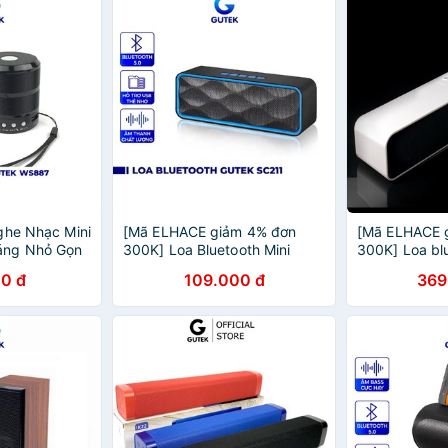
ghe Nhạc Mini
[Mã ELHACE giảm 4% đơn
[Mã ELHACE 
áng Nhỏ Gọn
300K] Loa Bluetooth Mini
300K] Loa bl
 Cắm Usb Thẻ
Nghe Nhạc Không Dây Nhỏ
đồng hồ báo 
0 đ
109.000 đ
369
Gọn Đa Năng Dùng Được Usb
màn hình led 
Thẻ Nhớ Gutek SC211
usb thẻ nhớ