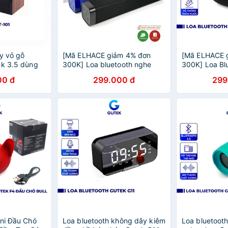
ây vỏ gỗ
[Mã ELHACE giảm 4% đơn
[Mã ELHACE 
ck 3.5 dùng
300K] Loa bluetooth nghe
300K] Loa Bl
oại laptop pc
nhạc không dây Gutek IK22
Nhạc Siêu Ba
00 đ
299.000 đ
299
âm thanh siêu bass hỗ trợ usb
Công Suất Lớ
thẻ nhớ
Thoại Gutek 
ini Đầu Chó
Loa bluetooth không dây kiêm
Loa bluetoot