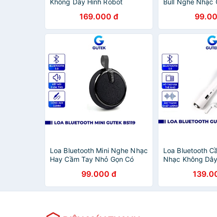
Không Dây Hình Robot
Bull Nghe Nhạc
Bighero Gutek KC-N1 Âm
Dây Đeo Kết Nố
169.000 đ
99.00
Thanh Sống Động
Hỗ Trợ Thẻ Nhớ 
Loa Bluetooth Mini Nghe Nhạc
Loa Bluetooth 
Hay Cầm Tay Nhỏ Gọn Có
Nhạc Không Dây 
Móc Treo Giá Rẻ Hỗ Trợ Thẻ
Nghe Airpod Kh
99.000 đ
139.0
Nhớ Cổng 3.5mm - Gutek
MK101
BS119