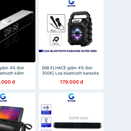
giảm 4% đơn
[Mã ELHACE giảm 4% đơn
uetooth kiêm
300K] Loa bluetooth karaoke
thức Gutek G12
không dây kèm mic có dây
.000 đ
179.000 đ
hỗ trợ nghe nhạc
Gutek S292