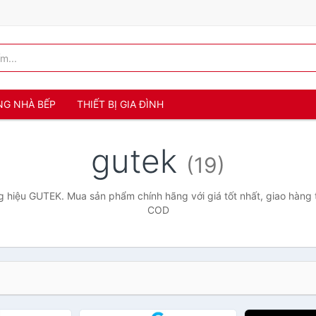
NG NHÀ BẾP
THIẾT BỊ GIA ĐÌNH
gutek
(19)
 hiệu GUTEK. Mua sản phẩm chính hãng với giá tốt nhất, giao hàng t
COD