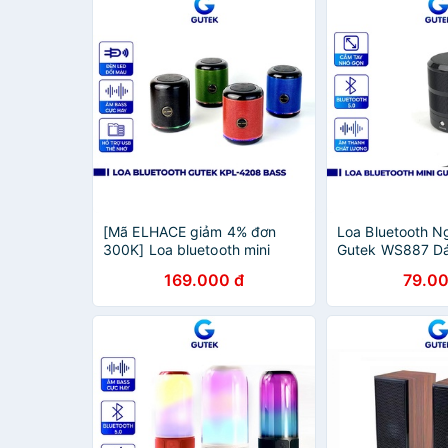
[Mã ELHACE giảm 4% đơn
Loa Bluetooth N
300K] Loa bluetooth mini
Gutek WS887 D
nghe nhạc không dây cầm
Cầm Tay Hỗ Trợ
169.000 đ
79.00
tay Gutek KPL-4208 âm bass
Nhớ Giá Rẻ
trầm ấm