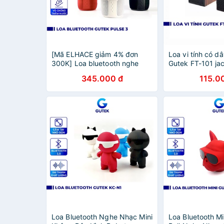
[Mã ELHACE giảm 4% đơn
Loa vi tính có d
300K] Loa bluetooth nghe
Gutek FT-101 ja
nhạc không dây siêu bass
được cho điện th
345.000 đ
115.0
Gutek Pulse 3 có đèn led
nháy theo nhạc
Loa Bluetooth Nghe Nhạc Mini
Loa Bluetooth M