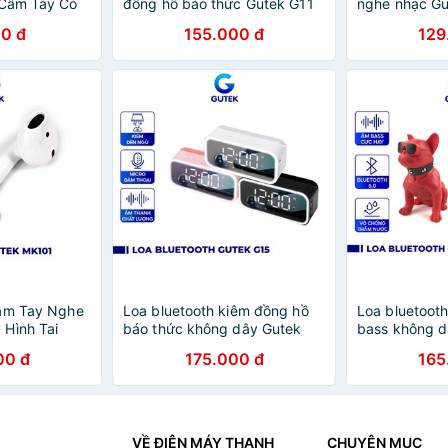
 Cầm Tay Có
đồng hồ báo thức Gutek G11
nghe nhạc Gu
i Không Dây
màn hình đèn led tráng gương
mini nhỏ gọn
0 đ
155.000 đ
129
Gutek F4
nhớ âm thanh
rẻ
Cầm Tay Nghe
Loa bluetooth kiêm đồng hồ
Loa bluetooth
Hình Tai
báo thức không dây Gutek
bass không d
ổng Lồ Gutek
G15 kiêm đèn ngủ âm thanh
M10 hình con 
00 đ
175.000 đ
165
hay
VỀ ĐIỆN MÁY THANH
CHUYÊN MỤC