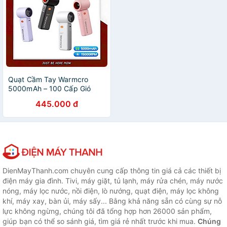
Quạt Cầm Tay Warmcro
5000mAh – 100 Cấp Gió
Siêu Mát, Pin Trâu, Nhỏ Gọn
445.000 đ
Mang Theo Mọi Nơi - Hàng
Nhập Khẩu
DienMayThanh.com chuyên cung cấp thông tin giá cả các thiết bị
điện máy gia đình. Tivi, máy giặt, tủ lạnh, máy rửa chén, máy nước
nóng, máy lọc nước, nồi điện, lò nướng, quạt điện, máy lọc không
khí, máy xay, bàn ủi, máy sấy... Bằng khả năng sẵn có cùng sự nỗ
lực không ngừng, chúng tôi đã tổng hợp hơn 26000 sản phẩm,
giúp bạn có thể so sánh giá, tìm giá rẻ nhất trước khi mua.
Chúng