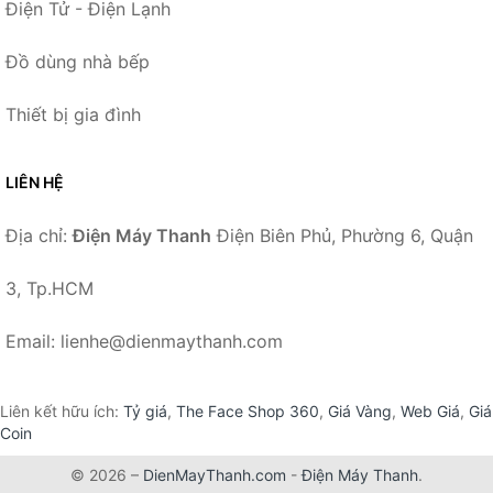
Điện Tử - Điện Lạnh
Đồ dùng nhà bếp
Thiết bị gia đình
LIÊN HỆ
Địa chỉ:
Điện Máy Thanh
Điện Biên Phủ, Phường 6, Quận
3, Tp.HCM
Email: lienhe@dienmaythanh.com
Liên kết hữu ích:
Tỷ giá
,
The Face Shop 360
,
Giá Vàng
,
Web Giá
,
Giá
Coin
© 2026 –
DienMayThanh.com
-
Điện Máy Thanh
.