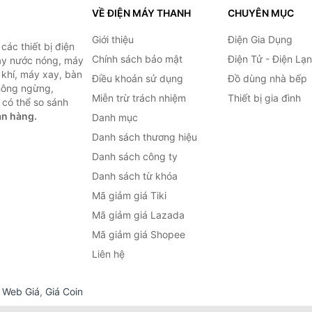
VỀ ĐIỆN MÁY THANH
CHUYÊN MỤC
Giới thiệu
Điện Gia Dụng
ác thiết bị điện
Chính sách bảo mật
Điện Tử - Điện Lạ
máy nước nóng, máy
 khí, máy xay, bàn
Điều khoản sử dụng
Đồ dùng nhà bếp
không ngừng,
Miễn trừ trách nhiệm
Thiết bị gia đình
 có thể so sánh
án hàng.
Danh mục
Danh sách thương hiệu
Danh sách công ty
Danh sách từ khóa
Mã giảm giá Tiki
Mã giảm giá Lazada
Mã giảm giá Shopee
Liên hệ
,
Web Giá
,
Giá Coin