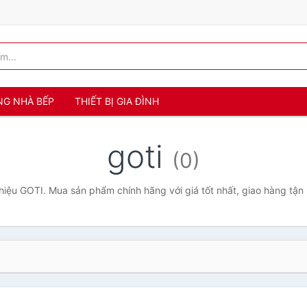
NG NHÀ BẾP
THIẾT BỊ GIA ĐÌNH
goti
(0)
iệu GOTI. Mua sản phẩm chính hãng với giá tốt nhất, giao hàng tận