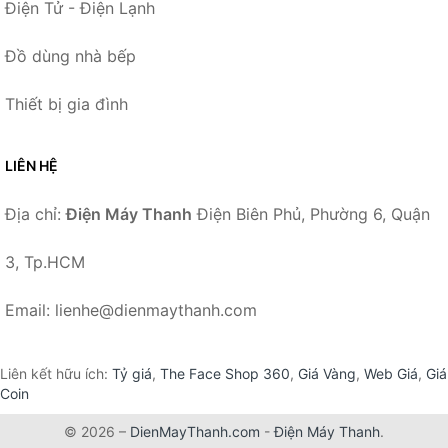
Điện Tử - Điện Lạnh
Đồ dùng nhà bếp
Thiết bị gia đình
LIÊN HỆ
Địa chỉ:
Điện Máy Thanh
Điện Biên Phủ, Phường 6, Quận
3, Tp.HCM
Email: lienhe@dienmaythanh.com
Liên kết hữu ích:
Tỷ giá
,
The Face Shop 360
,
Giá Vàng
,
Web Giá
,
Giá
Coin
© 2026 –
DienMayThanh.com
-
Điện Máy Thanh
.