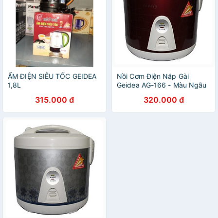
ẤM ĐIỆN SIÊU TỐC GEIDEA
Nồi Cơm Điện Nắp Gài
1,8L
Geidea AG-166 - Màu Ngẫu
Nhiên - Chính Hãng
315.000 đ
320.000 đ