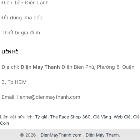
Điện Tử - Điện Lạnh
Đồ dùng nhà bếp
Thiết bị gia đình
LIÊN HỆ
Địa chỉ:
Điện Máy Thanh
Điện Biên Phủ, Phường 6, Quận
3, Tp.HCM
Email: lienhe@dienmaythanh.com
Liên kết hữu ích:
Tỷ giá
,
The Face Shop 360
,
Giá Vàng
,
Web Giá
,
Giá
Coin
© 2026 –
DienMayThanh.com
-
Điện Máy Thanh
.