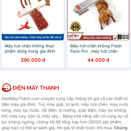
Máy hút chân không thực
Máy hút chân không Fresh
phẩm dùng trong gia đình
Pack Pro , máy hút chân
FreshPack Pro - Tặng kèm
không kiêm hàn miệng túi
290.000 đ
44.000 đ
10 túi hút chân không
cao cấp - Hút Trong 5S -
Bảo hành 1 năm
DienMayThanh.com chuyên cung cấp thông tin giá cả các thiết bị
điện máy gia đình. Tivi, máy giặt, tủ lạnh, máy rửa chén, máy nước
nóng, máy lọc nước, nồi điện, lò nướng, quạt điện, máy lọc không
khí, máy xay, bàn ủi, máy sấy... Bằng khả năng sẵn có cùng sự nỗ
lực không ngừng, chúng tôi đã tổng hợp hơn 26000 sản phẩm,
giúp bạn có thể so sánh giá, tìm giá rẻ nhất trước khi mua.
Chúng