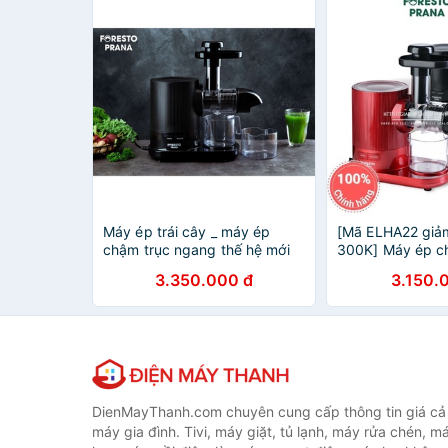
Máy ép trái cây _ máy ép
[Mã ELHA22 giả
chậm trục ngang thế hệ mới
300K] Máy ép c
Foresto Prana - Ép rau siêu
ngang Foresto P
3.350.000 đ
3.150.
nhàn, không lo kẹt máy
Chính hãng
DienMayThanh.com chuyên cung cấp thông tin giá cả c
máy gia đình. Tivi, máy giặt, tủ lạnh, máy rửa chén, 