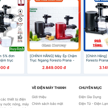
m 5% đơn
[CHÍNH HÃNG] Máy Ép Chậm
[Chính Hãng
hậm trục
Trục Ngang Foresto Prana -
Foresto Pran
rana - 150W -
Ép Trái Cây, Rau Củ Không Lo
Chuyên Ép Ra
000 đ
2.849.000 đ
3.14
Kẹt Bã, Dễ Vệ Sinh
Không Lo Nón
Máy
VỀ ĐIỆN MÁY THANH
CHUYÊN MỤC
Giới thiệu
Điện Gia Dụng
ác thiết bị điện
Chính sách bảo mật
Điện Tử - Điện Lạ
máy nước nóng, máy