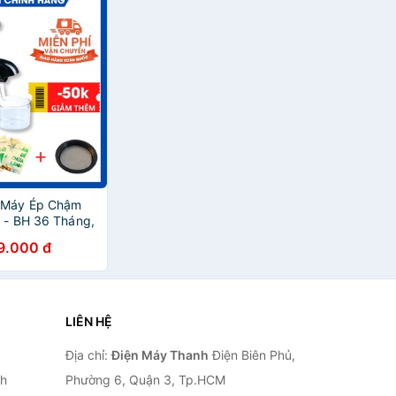
] Máy Ép Chậm
a - BH 36 Tháng,
u, Củ, Quả
9.000 đ
g Máy - Kẹt
LIÊN HỆ
Địa chỉ:
Điện Máy Thanh
Điện Biên Phủ,
nh
Phường 6, Quận 3, Tp.HCM