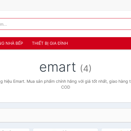
NG NHÀ BẾP
THIẾT BỊ GIA ĐÌNH
emart
(4)
 hiệu Emart. Mua sản phẩm chính hãng với giá tốt nhất, giao hàng t
COD