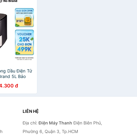
ông Dầu Điện Tử
Brand 5L Bảo
Hãng Emart VN
4.300 đ
LIÊN HỆ
Địa chỉ:
Điện Máy Thanh
Điện Biên Phủ,
nh
Phường 6, Quận 3, Tp.HCM