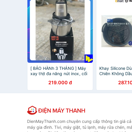
[ BẢO HÀNh 3 THÁNG ] Máy
Khay Silicone D
xay thịt đa năng nút inox, cối
Chiên Không Dầu
Inox 304 , 4 lưỡi xay dung
19cm - Emart V
219.000 đ
287.1
tích 2L
DienMayThanh.com chuyên cung cấp thông tin giá cả c
máy gia đình. Tivi, máy giặt, tủ lạnh, máy rửa chén, 