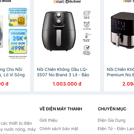
ùng Cho Nồi
Nồi Chiên Không Dầu LQ-
Nồi Chiên Kh
, Lò Vi Sóng
3507 No Brand 3 Lít - Bảo
Premium No 
N
Hành Chính Hãng - Emart VN
Hành Chính 
00 đ
1.003.000 đ
2.09
VỀ ĐIỆN MÁY THANH
CHUYÊN MỤC
Giới thiệu
Điện Gia Dụng
ác thiết bị điện
Chính sách bảo mật
Điện Tử - Điện Lạ
máy nước nóng, máy