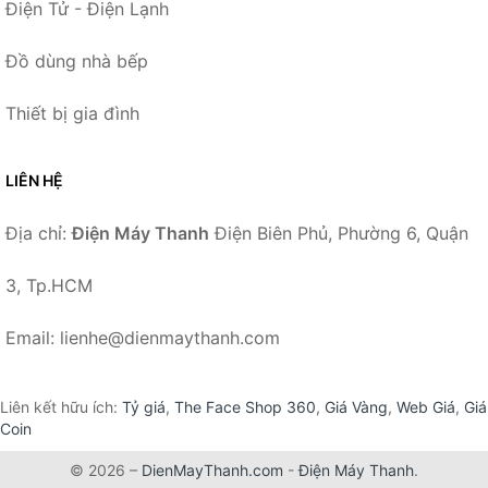
Điện Tử - Điện Lạnh
Đồ dùng nhà bếp
Thiết bị gia đình
LIÊN HỆ
Địa chỉ:
Điện Máy Thanh
Điện Biên Phủ, Phường 6, Quận
3, Tp.HCM
Email: lienhe@dienmaythanh.com
Liên kết hữu ích:
Tỷ giá
,
The Face Shop 360
,
Giá Vàng
,
Web Giá
,
Giá
Coin
© 2026 –
DienMayThanh.com
-
Điện Máy Thanh
.