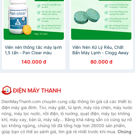
Viên nén thông tắc máy lạnh
Viên Nén Xử Lý Rêu, Chất
1,5 tấn - Pan Clear màu
Bẩn Máy Lạnh - Clogg Away
vàng - Xử lý rong rêu, cặn
- Chính Hãng Mỹ - Sử Dụng
140.000 đ
80.000 đ
bẩn - Hộp 10 viên
Cho Hệ Thống Điều Hoà 5
Tấn
DienMayThanh.com chuyên cung cấp thông tin giá cả các thiết bị
điện máy gia đình. Tivi, máy giặt, tủ lạnh, máy rửa chén, máy nước
nóng, máy lọc nước, nồi điện, lò nướng, quạt điện, máy lọc không
khí, máy xay, bàn ủi, máy sấy... Bằng khả năng sẵn có cùng sự nỗ
lực không ngừng, chúng tôi đã tổng hợp hơn 26000 sản phẩm,
giúp bạn có thể so sánh giá, tìm giá rẻ nhất trước khi mua.
Chúng