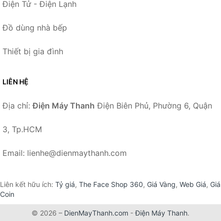
Điện Tử - Điện Lạnh
Đồ dùng nhà bếp
Thiết bị gia đình
LIÊN HỆ
Địa chỉ:
Điện Máy Thanh
Điện Biên Phủ, Phường 6, Quận
3, Tp.HCM
Email: lienhe@dienmaythanh.com
Liên kết hữu ích:
Tỷ giá
,
The Face Shop 360
,
Giá Vàng
,
Web Giá
,
Giá
Coin
© 2026 –
DienMayThanh.com
-
Điện Máy Thanh
.