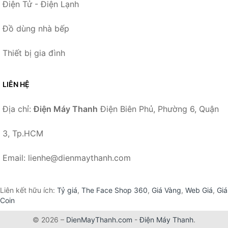
Điện Tử - Điện Lạnh
Đồ dùng nhà bếp
Thiết bị gia đình
LIÊN HỆ
Địa chỉ:
Điện Máy Thanh
Điện Biên Phủ, Phường 6, Quận
3, Tp.HCM
Email: lienhe@dienmaythanh.com
Liên kết hữu ích:
Tỷ giá
,
The Face Shop 360
,
Giá Vàng
,
Web Giá
,
Giá
Coin
© 2026 –
DienMayThanh.com
-
Điện Máy Thanh
.