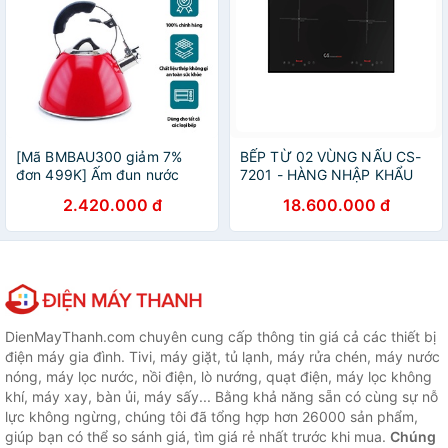
[Mã BMBAU300 giảm 7%
BẾP TỪ 02 VÙNG NẤU CS-
đơn 499K] Ấm đun nước
7201 - HÀNG NHẬP KHẨU
CARL SCHMIDT SOHN tiện
2.420.000 đ
18.600.000 đ
lợi dẫn nhiệt nhanh siêu bền
Moriitalia 058449
DienMayThanh.com chuyên cung cấp thông tin giá cả các thiết bị
điện máy gia đình. Tivi, máy giặt, tủ lạnh, máy rửa chén, máy nước
nóng, máy lọc nước, nồi điện, lò nướng, quạt điện, máy lọc không
khí, máy xay, bàn ủi, máy sấy... Bằng khả năng sẵn có cùng sự nỗ
lực không ngừng, chúng tôi đã tổng hợp hơn 26000 sản phẩm,
giúp bạn có thể so sánh giá, tìm giá rẻ nhất trước khi mua.
Chúng