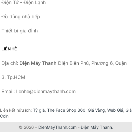
Điện Tử - Điện Lạnh
Đồ dùng nhà bếp
Thiết bị gia đình
LIÊN HỆ
Địa chỉ:
Điện Máy Thanh
Điện Biên Phủ, Phường 6, Quận
3, Tp.HCM
Email: lienhe@dienmaythanh.com
Liên kết hữu ích:
Tỷ giá
,
The Face Shop 360
,
Giá Vàng
,
Web Giá
,
Giá
Coin
© 2026 –
DienMayThanh.com
-
Điện Máy Thanh
.