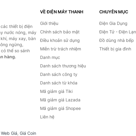
VỀ ĐIỆN MÁY THANH
CHUYÊN MỤC
Giới thiệu
Điện Gia Dụng
ác thiết bị điện
Chính sách bảo mật
Điện Tử - Điện Lạ
máy nước nóng, máy
 khí, máy xay, bàn
Điều khoản sử dụng
Đồ dùng nhà bếp
không ngừng,
Miễn trừ trách nhiệm
Thiết bị gia đình
 có thể so sánh
án hàng.
Danh mục
Danh sách thương hiệu
Danh sách công ty
Danh sách từ khóa
Mã giảm giá Tiki
Mã giảm giá Lazada
Mã giảm giá Shopee
Liên hệ
,
Web Giá
,
Giá Coin