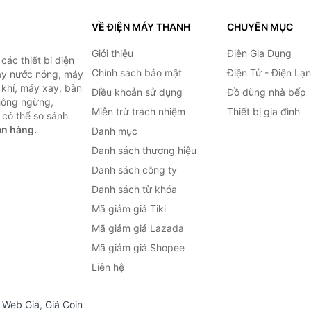
VỀ ĐIỆN MÁY THANH
CHUYÊN MỤC
Giới thiệu
Điện Gia Dụng
ác thiết bị điện
Chính sách bảo mật
Điện Tử - Điện Lạ
máy nước nóng, máy
 khí, máy xay, bàn
Điều khoản sử dụng
Đồ dùng nhà bếp
không ngừng,
Miễn trừ trách nhiệm
Thiết bị gia đình
 có thể so sánh
án hàng.
Danh mục
Danh sách thương hiệu
Danh sách công ty
Danh sách từ khóa
Mã giảm giá Tiki
Mã giảm giá Lazada
Mã giảm giá Shopee
Liên hệ
,
Web Giá
,
Giá Coin