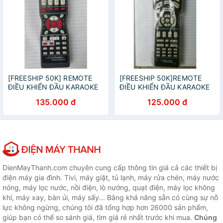
[FREESHIP 50K] REMOTE
[FREESHIP 50K]REMOTE
ĐIỀU KHIỂN ĐẦU KARAOKE
ĐIỀU KHIỂN ĐẦU KARAOKE
CALIFORNIA CHẤT LƯỢNG
CALIFORNIA ELECTRONICS
135.000 đ
125.000 đ
CAO
CHẤT LƯỢNG CAO
DienMayThanh.com chuyên cung cấp thông tin giá cả các thiết bị
điện máy gia đình. Tivi, máy giặt, tủ lạnh, máy rửa chén, máy nước
nóng, máy lọc nước, nồi điện, lò nướng, quạt điện, máy lọc không
khí, máy xay, bàn ủi, máy sấy... Bằng khả năng sẵn có cùng sự nỗ
lực không ngừng, chúng tôi đã tổng hợp hơn 26000 sản phẩm,
giúp bạn có thể so sánh giá, tìm giá rẻ nhất trước khi mua.
Chúng