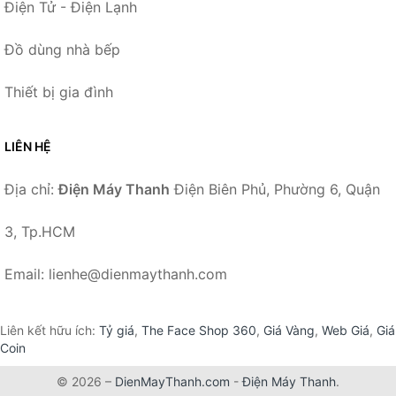
Điện Tử - Điện Lạnh
Đồ dùng nhà bếp
Thiết bị gia đình
LIÊN HỆ
Địa chỉ:
Điện Máy Thanh
Điện Biên Phủ, Phường 6, Quận
3, Tp.HCM
Email: lienhe@dienmaythanh.com
Liên kết hữu ích:
Tỷ giá
,
The Face Shop 360
,
Giá Vàng
,
Web Giá
,
Giá
Coin
© 2026 –
DienMayThanh.com
-
Điện Máy Thanh
.