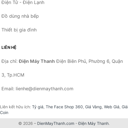
Điện Tử - Điện Lạnh
Đồ dùng nhà bếp
Thiết bị gia đình
LIÊN HỆ
Địa chỉ:
Điện Máy Thanh
Điện Biên Phủ, Phường 6, Quận
3, Tp.HCM
Email: lienhe@dienmaythanh.com
Liên kết hữu ích:
Tỷ giá
,
The Face Shop 360
,
Giá Vàng
,
Web Giá
,
Giá
Coin
© 2026 –
DienMayThanh.com
-
Điện Máy Thanh
.