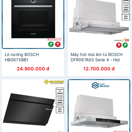
Lò nướng BOSCH
Máy hút mùi âm tủ BOSCH
HBG675BB1
DFR067A50 Serie 4 - Hút
khoẻ siêu êm ái
24.900.000 đ
12.700.000 đ