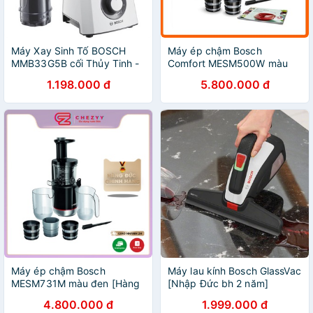
Máy Xay Sinh Tố BOSCH
Máy ép chậm Bosch
MMB33G5B cối Thủy Tinh -
Comfort MESM500W màu
Công suất mạnh mẽ 600W
trắng [HÀNG ĐỨC]
1.198.000 đ
5.800.000 đ
xay được cả Đá - Chính
hãng Đức - Bảo hành 2 năm
Máy ép chậm Bosch
Máy lau kính Bosch GlassVac
MESM731M màu đen [Hàng
[Nhập Đức bh 2 năm]
Đức chính hãng]
4.800.000 đ
1.999.000 đ