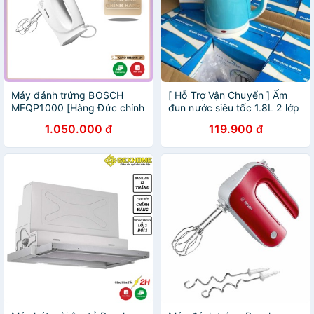
Máy đánh trứng BOSCH
[ Hỗ Trợ Vận Chuyển ] Ấm
MFQP1000 [Hàng Đức chính
đun nước siêu tốc 1.8L 2 lớp
hãng]
(chống nóng)
1.050.000 đ
119.900 đ