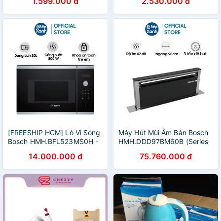
1.599.000 đ
2.530.000 đ
chính hãng]
[FREESHIP HCM] Lò Vi Sóng
Máy Hút Mùi Âm Bàn Bosch
Bosch HMH.BFL523MS0H -
HMH.DDD97BM60B (Series
Series 4 - Dung Tích 20L
8) - 90cm
14.000.000 đ
75.760.000 đ