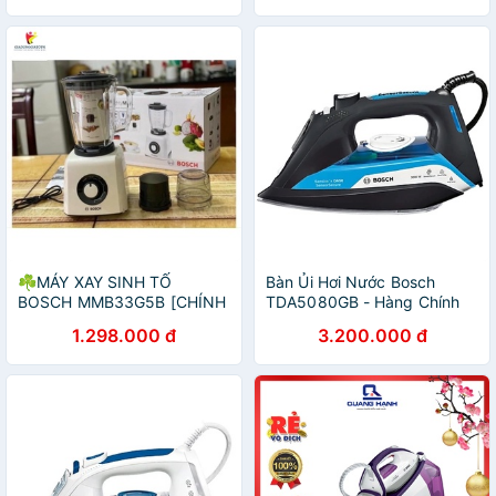
☘️MÁY XAY SINH TỐ
Bàn Ủi Hơi Nước Bosch
BOSCH MMB33G5B [CHÍNH
TDA5080GB - Hàng Chính
HÃNG]
Hãng
1.298.000 đ
3.200.000 đ