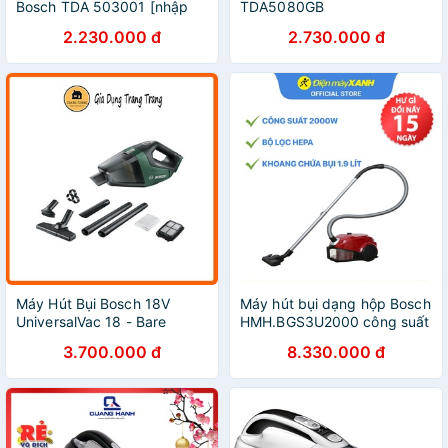
Bosch TDA 503001 [nhập
TDA5080GB
Đức chính hãng]
2.230.000 đ
2.730.000 đ
Máy Hút Bụi Bosch 18V
Máy hút bụi dạng hộp Bosch
UniversalVac 18 - Bare
HMH.BGS3U2000 công suất
[Chính hãng]
2000W có đầu hút khe -
3.700.000 đ
8.330.000 đ
Chính hãng BH 2 năm