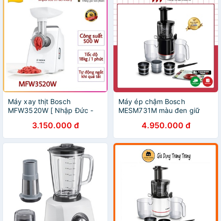
Máy xay thịt Bosch
Máy ép chậm Bosch
MFW3520W [ Nhập Đức -
MESM731M màu đen giữ
BH 12 Tháng ]
nguyên chất dinh dưỡng của
3.150.000 đ
4.950.000 đ
trái cây [nhập Đức chính
hãng]