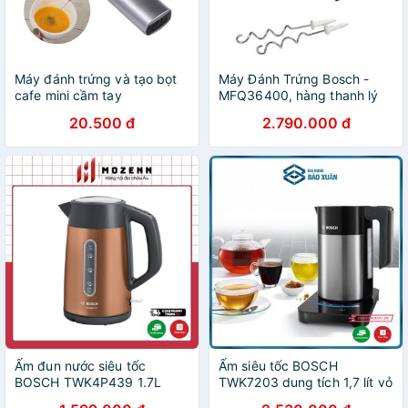
Máy đánh trứng và tạo bọt
Máy Đánh Trứng Bosch -
cafe mini cầm tay
MFQ36400, hàng thanh lý
công ty, bao bì không đẹp
20.500 đ
2.790.000 đ
Ấm đun nước siêu tốc
Ấm siêu tốc BOSCH
BOSCH TWK4P439 1.7L
TWK7203 dung tích 1,7 lít vỏ
Màu vàng đồng [nhập Đức
thép cách nhiệt an toàn