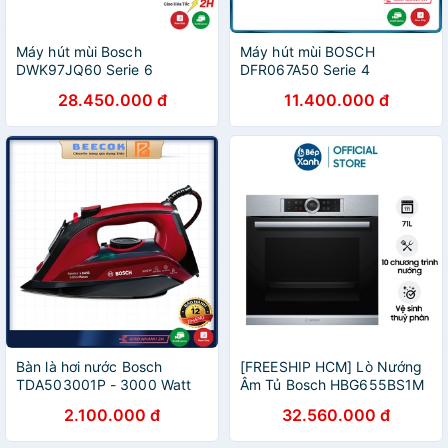
Máy hút mùi Bosch
Máy hút mùi BOSCH
DWK97JQ60 Serie 6
DFR067A50 Serie 4
28.450.000 đ
11.400.000 đ
Bàn là hơi nước Bosch
[FREESHIP HCM] Lò Nướng
TDA503001P - 3000 Watt
Âm Tủ Bosch HBG655BS1M
Series 8 - 71L - Vệ Sinh Thuỷ
2.100.000 đ
32.560.000 đ
Phân - Nhập Khẩu Đức