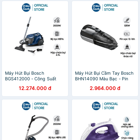
Máy Hút Bụi Bosch
Máy Hút Bụi Cầm Tay Bosch
BGS412000 - Công Suất
BHN14090 Màu Bạc - Pin
2000W - Dây Rút Tự Động -
Sạc - Đi Kèm Ống Hút Nối
12.274.000 đ
2.964.000 đ
Hộp Chứa Bụi 2.4L - Xuất Xứ
Dài - Hàng Chính Hãng
Châu Âu