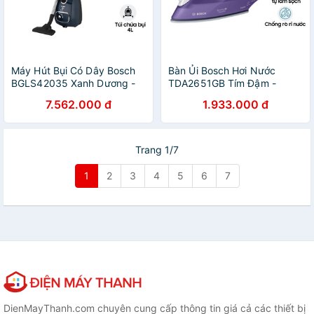
Máy Hút Bụi Có Dây Bosch
Bàn Ủi Bosch Hơi Nước
BGLS42035 Xanh Dương -
TDA2651GB Tím Đậm -
Công Suất 2000W - Đầu Hút
Chức Năng Bắn Hơi Nước
7.562.000 đ
1.933.000 đ
Đa Năng - Báo Túi Rác Đầy -
95g/phút - Đèn Hiển Thị -
Bảo Hành 3 Năm
Bảo Hành 2 Năm
Trang 1/7
1
2
3
4
5
6
7
DienMayThanh.com chuyên cung cấp thông tin giá cả các thiết bị