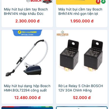
Máy hút bụi câm tay Bosch
Máy hút bụi cầm tay Bosch
BHN14N nhập khẩu Đức
BHN14N nhỏ gọn tiện lợi
[Hàng Đức chính hãng]
2.300.000 đ
1.950.000 đ
Máy hút bụi dạng hộp Bosch
Rờ Le Relay 5 Chân BOSCH
HMH.BGL72294 công suất
12V 30A Chính Hãng
2200W có đầu hút khe -
12.480.000 đ
52.000 đ
Chính hãng BH 2 năm