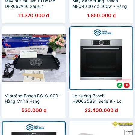
Máy hút mùi âm tủ Bosch
Máy đánh trứng Bosch
DFR067A50 Serie 4
MFQ4030 đỏ 500w - Hàng
mua tại Đức
11.370.000 đ
1.850.000 đ
Vỉ nướng Bosco BC-G1900 -
Lò nướng Bosch
Hàng Chính Hãng
HBG635BS1 Serie 8 - Lò
nướng âm tủ
530.000 đ
23.400.000 đ