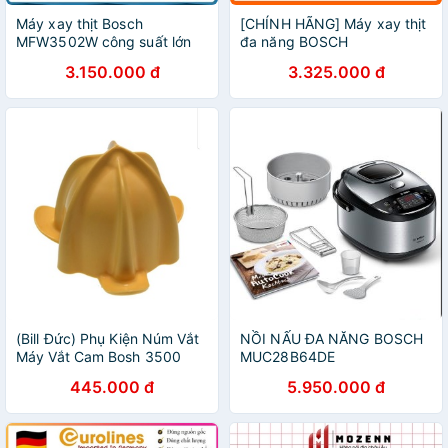
Máy xay thịt Bosch
[CHÍNH HÃNG] Máy xay thịt
MFW3502W công suất lớn
đa năng BOSCH
hoạt động êm ái
MFW3520W
3.150.000 đ
3.325.000 đ
(Bill Đức) Phụ Kiện Núm Vắt
NỒI NẤU ĐA NĂNG BOSCH
Máy Vắt Cam Bosh 3500
MUC28B64DE
3000
445.000 đ
5.950.000 đ