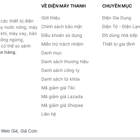
VỀ ĐIỆN MÁY THANH
CHUYÊN MỤC
Giới thiệu
Điện Gia Dụng
ác thiết bị điện
Chính sách bảo mật
Điện Tử - Điện Lạ
máy nước nóng, máy
 khí, máy xay, bàn
Điều khoản sử dụng
Đồ dùng nhà bếp
không ngừng,
Miễn trừ trách nhiệm
Thiết bị gia đình
 có thể so sánh
án hàng.
Danh mục
Danh sách thương hiệu
Danh sách công ty
Danh sách từ khóa
Mã giảm giá Tiki
Mã giảm giá Lazada
Mã giảm giá Shopee
Liên hệ
,
Web Giá
,
Giá Coin