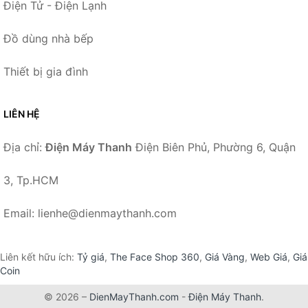
Điện Tử - Điện Lạnh
Đồ dùng nhà bếp
Thiết bị gia đình
LIÊN HỆ
Địa chỉ:
Điện Máy Thanh
Điện Biên Phủ, Phường 6, Quận
3, Tp.HCM
Email: lienhe@dienmaythanh.com
Liên kết hữu ích:
Tỷ giá
,
The Face Shop 360
,
Giá Vàng
,
Web Giá
,
Giá
Coin
© 2026 –
DienMayThanh.com
-
Điện Máy Thanh
.