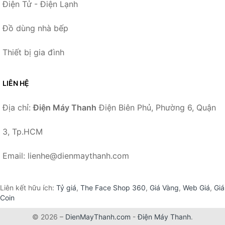
Điện Tử - Điện Lạnh
Đồ dùng nhà bếp
Thiết bị gia đình
LIÊN HỆ
Địa chỉ:
Điện Máy Thanh
Điện Biên Phủ, Phường 6, Quận
3, Tp.HCM
Email: lienhe@dienmaythanh.com
Liên kết hữu ích:
Tỷ giá
,
The Face Shop 360
,
Giá Vàng
,
Web Giá
,
Giá
Coin
© 2026 –
DienMayThanh.com
-
Điện Máy Thanh
.