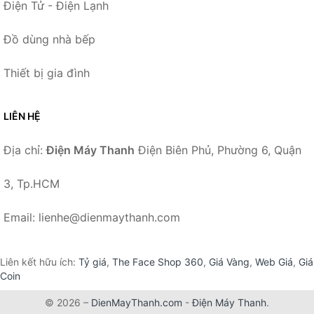
Điện Tử - Điện Lạnh
Đồ dùng nhà bếp
Thiết bị gia đình
LIÊN HỆ
Địa chỉ:
Điện Máy Thanh
Điện Biên Phủ, Phường 6, Quận
3, Tp.HCM
Email: lienhe@dienmaythanh.com
Liên kết hữu ích:
Tỷ giá
,
The Face Shop 360
,
Giá Vàng
,
Web Giá
,
Giá
Coin
© 2026 –
DienMayThanh.com
-
Điện Máy Thanh
.