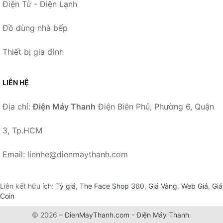
Điện Tử - Điện Lạnh
Đồ dùng nhà bếp
Thiết bị gia đình
LIÊN HỆ
Địa chỉ:
Điện Máy Thanh
Điện Biên Phủ, Phường 6, Quận
3, Tp.HCM
Email: lienhe@dienmaythanh.com
Liên kết hữu ích:
Tỷ giá
,
The Face Shop 360
,
Giá Vàng
,
Web Giá
,
Giá
Coin
© 2026 –
DienMayThanh.com
-
Điện Máy Thanh
.