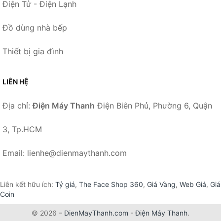
Điện Tử - Điện Lạnh
Đồ dùng nhà bếp
Thiết bị gia đình
LIÊN HỆ
Địa chỉ:
Điện Máy Thanh
Điện Biên Phủ, Phường 6, Quận
3, Tp.HCM
Email: lienhe@dienmaythanh.com
Liên kết hữu ích:
Tỷ giá
,
The Face Shop 360
,
Giá Vàng
,
Web Giá
,
Giá
Coin
© 2026 –
DienMayThanh.com
-
Điện Máy Thanh
.