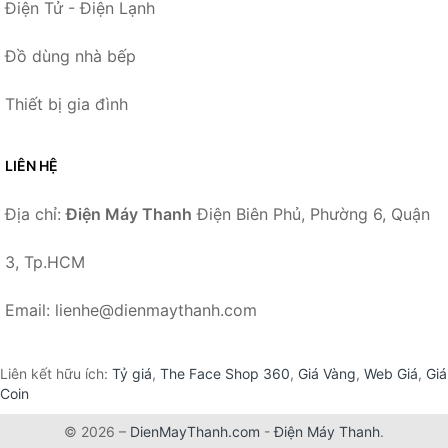
Điện Tử - Điện Lạnh
Đồ dùng nhà bếp
Thiết bị gia đình
LIÊN HỆ
Địa chỉ:
Điện Máy Thanh
Điện Biên Phủ, Phường 6, Quận
3, Tp.HCM
Email: lienhe@dienmaythanh.com
Liên kết hữu ích:
Tỷ giá
,
The Face Shop 360
,
Giá Vàng
,
Web Giá
,
Giá
Coin
© 2026 –
DienMayThanh.com
-
Điện Máy Thanh
.