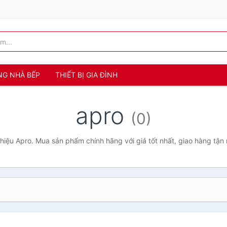
NG NHÀ BẾP
THIẾT BỊ GIA ĐÌNH
apro
(0)
iệu Apro. Mua sản phẩm chính hãng với giá tốt nhất, giao hàng tận