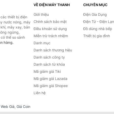
VỀ ĐIỆN MÁY THANH
CHUYÊN MỤC
Giới thiệu
Điện Gia Dụng
ác thiết bị điện
Chính sách bảo mật
Điện Tử - Điện Lạ
máy nước nóng, máy
 khí, máy xay, bàn
Điều khoản sử dụng
Đồ dùng nhà bếp
không ngừng,
Miễn trừ trách nhiệm
Thiết bị gia đình
 có thể so sánh
án hàng.
Danh mục
Danh sách thương hiệu
Danh sách công ty
Danh sách từ khóa
Mã giảm giá Tiki
Mã giảm giá Lazada
Mã giảm giá Shopee
Liên hệ
,
Web Giá
,
Giá Coin